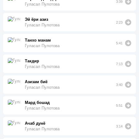
3:39
Гуласал Пулотова
Эй ёри азиз
2:23
Гуласал Пулотова
Танхо манам
5:41
Гуласал Пулотова
Такдир
7:13
Гуласал Пулотова
Азизам биё
3:40
Гуласал Пулотова
Мард бошад
5:51
Гуласал Пулотова
Ачаб дунё
3:14
Гуласал Пулотова