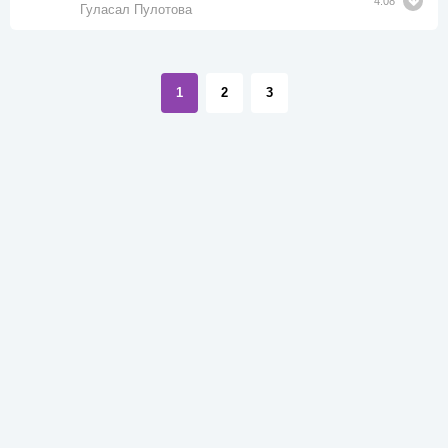
4:08
Гуласал Пулотова
1
2
3