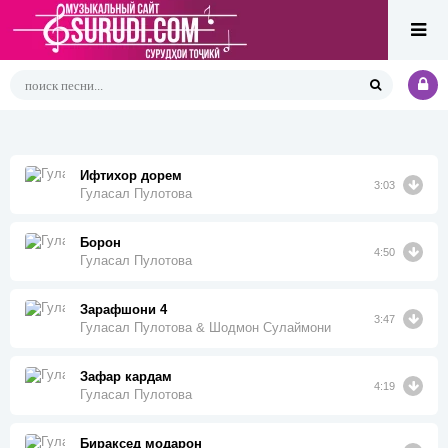
Ифтихор дорем
3:03
Гуласал Пулотова
Борон
4:50
Гуласал Пулотова
Зарафшони 4
3:47
Гуласал Пулотова & Шодмон Сулаймони
Зафар кардам
4:19
Гуласал Пулотова
Бираксед модарон