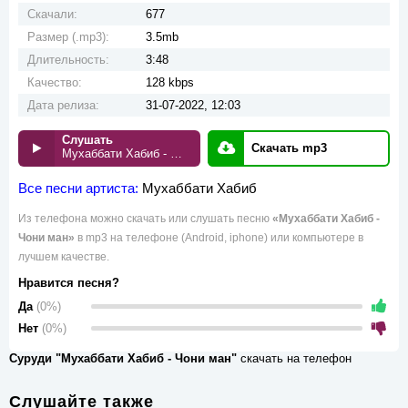
Скачали:
677
Размер (.mp3):
3.5mb
Длительность:
3:48
Качество:
128 kbps
Дата релиза:
31-07-2022, 12:03
Слушать
Скачать mp3
Мухаббати Хабиб - Чони ман
Все песни артиста:
Мухаббати Хабиб
Из телефона можно скачать или слушать песню
«Мухаббати Хабиб -
Чони ман»
в mp3 на телефоне (Android, iphone) или компьютере в
лучшем качестве.
Нравится песня?
Да
(0%)
Нет
(0%)
Суруди "Мухаббати Хабиб - Чони ман"
скачать на телефон
Слушайте также