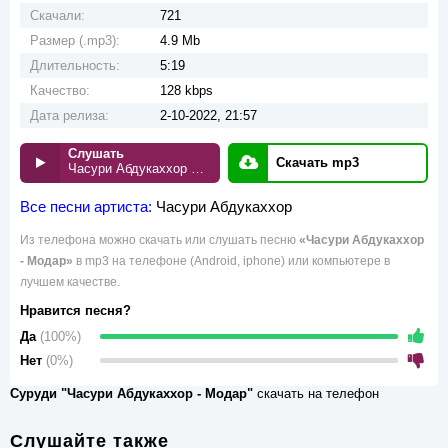
Скачали:
721
Размер (.mp3):
4.9 Mb
Длительность:
5:19
Качество:
128 kbps
Дата релиза:
2-10-2022, 21:57
Слушать
Скачать mp3
Часури Абдукаххор - Модар
Все песни артиста:
Часури Абдукаххор
Из телефона можно скачать или слушать песню
«Часури Абдукаххор
- Модар»
в mp3 на телефоне (Android, iphone) или компьютере в
лучшем качестве.
Нравится песня?
Да
(100%)
Нет
(0%)
Суруди "Часури Абдукаххор - Модар"
скачать на телефон
Слушайте также