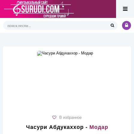
В избранное
Часури Абдукаххор -
Модар