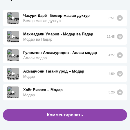
Часури Дарё - Бемор машав духтур
3:51
Бемор машав духтур
Махмадали Умаров - Модар ва Падар
12:45
Модар ва Падар
Гуломчон Алламуродов - Аллаи модар
4:27
Аллаи модар
Ахмадчони Тагаймурод – Модар
4:59
Модар
Хаёт Ризоев – Модар
5:20
Модар
Комментировать