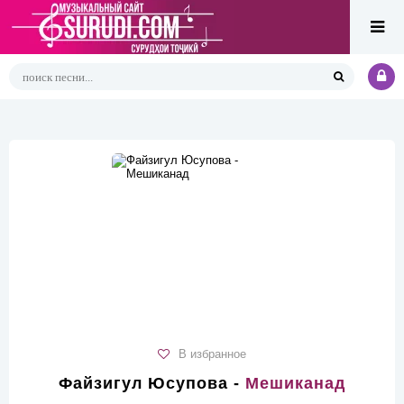
В избранное
Файзигул Юсупова -
Мешиканад