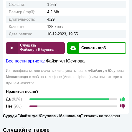
Скачали:
1 367
Размер (.mp3):
4.2 Mb
Длительность:
4:29
Качество:
128 kbps
Дата релиза:
10-12-2023, 19:55
Слушать
Скачать mp3
Файзигул Юсупова - Мешиканад
Все песни артиста:
Файзигул Юсупова
Из телефона можно скачать или слушать песню
«Файзигул Юсупова -
Мешиканад»
в mp3 на телефоне (Android, iphone) или компьютере в
лучшем качестве.
Нравится песня?
Да
(91%)
Нет
(9%)
Суруди "Файзигул Юсупова - Мешиканад"
скачать на телефон
Слушайте также