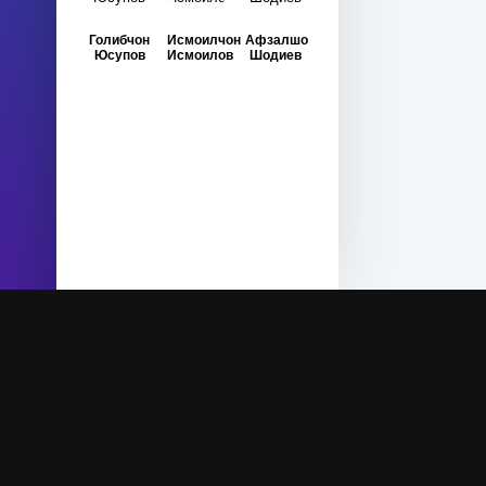
Голибчон
Исмоилчон
Афзалшо
Юсупов
Исмоилов
Шодиев
Права на сайт защищены - Surudi.com 20
Tamoshow студия заключил лицензионные со
media», ООО «Musiqi tj», ООО «Positive Pr
музыкального контента способом доведения 