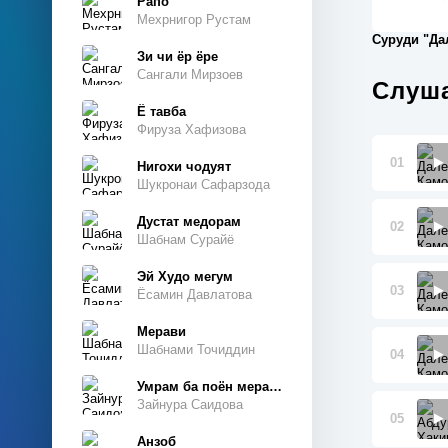
Рапо
Мехрнигор Рустам
Суруди "Да
Зи чи ёр ёре
Сангали Мирзоев
Слуша
Ё тавба
Фируза Хафизова
01
Нигохи чодуят
Шукронаи Сафарзода
Дустат медорам
02
Шабнам Сурайё
Эй Худо мегум
03
Ёсамин Давлатова
Мерави
Шабнами Точиддин
04
Умрам ба поён мерасад
Зайнура Саидова
05
Анзоб