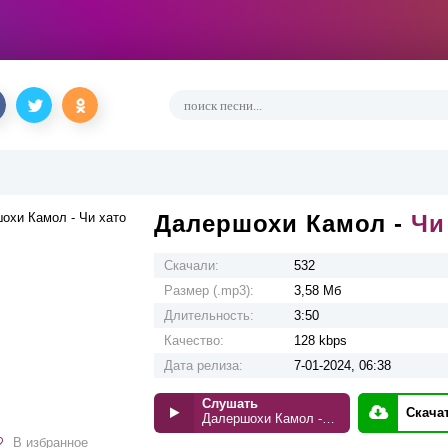
Далершохи Камол -
Чи
Скачали:
532
Размер (.mp3):
3,58 Мб
Длительность:
3:50
Качество:
128 kbps
Дата релиза:
7-01-2024, 06:38
Слушать
Скача
Далершохи Камол - Чи хато
В избранное