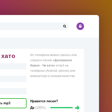
 хато
Из телефона можно скачать или
слушать песню
«Далершохи
Камол - Чи хато»
в mp3 на
телефоне (Android, iphone) или
компьютере в лучшем качестве.
Нравится песня?
ть mp3
Да
(100%)