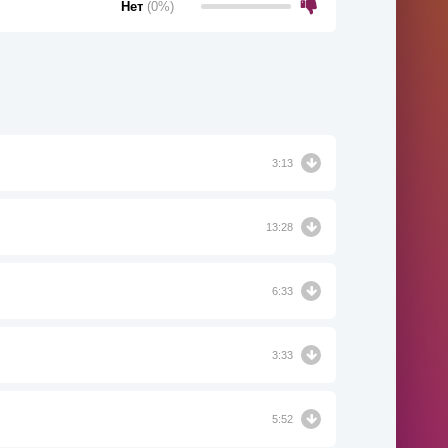
Нет
(0%)
3:13
13:28
6:33
3:33
5:52