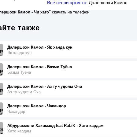
Все песни артиста:
Далершохи Камол
лершохи Камол - Чи хато"
скачать на телефон
йте также
Далершохи Камол - Як ханда кун
Як ханда кун
Далершохи Камол - Базми Туёна
Базми Туёна
Далершохи Камол - Аз ту чудоям Оча
Аз ту чудоям Оча
Далершохи Камол - Чакандор
Чакандор
Абдурахмони Хакимзод feat RaLiK - Хато кардам
Хато кардам