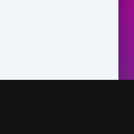
Правообладателям и Артистам
Обратная связь
ых прав, а именно: ООО «SimoStudio», ООО «Panjsher
ообладатели предоставили разрешение на использование
йта https://surudi.com
По поводу рекламы пишите на