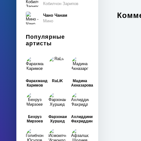
Кобилчон Зарипов
Комме
Чано Чанам
Мино
Популярные
артисты
Фарахманд
RaLiK
Мадина
Каримов
Акназарова
Бехруз
Фарзонаи
Ахлиддини
Мирзоев
Хуршед
Фахриддин