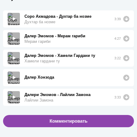
Соро Ахмадова - Духтар ба нозме
3:39
Духтар ба нозме
Далер Эмомов - Мерам гариби
4:27
Мерам гариби
Далер Эмомов - Хамели Гардани ту
3:22
Хамели гардани ту
Далер Хонзода
Далери Эмомов - Лайлии Замона
3:33
Лайлии Замона
Комментировать