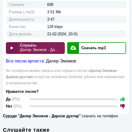
Скачали:
608
Размер (.mp3):
3.51 Mb
Длительность:
3:47
Качество:
128 kbps
Дата релиза:
21-02-2024, 20:01
Слушать
Скачать mp3
Далер Эмомов - Дарози духтар
Все песни артиста:
Далер Эмомов
Из телефона можно скачать или слушать песню
«Далер Эмомов -
Дарози духтар»
в mp3 на телефоне (Android, iphone) или компьютере
в лучшем качестве.
Нравится песня?
Да
(0%)
Нет
(0%)
Суруди "Далер Эмомов - Дарози духтар"
скачать на телефон
Слушайте также