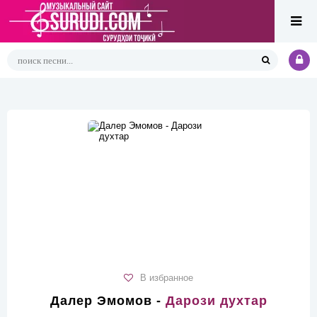
В избранное
Далер Эмомов -
Дарози духтар