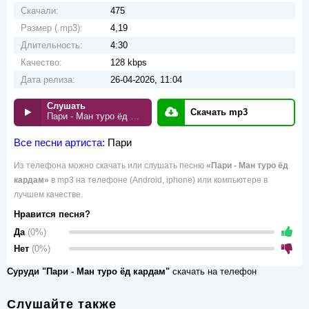
Скачали:
475
Размер (.mp3):
4,19
Длительность:
4:30
Качество:
128 kbps
Дата релиза:
26-04-2026, 11:04
Слушать
Скачать mp3
Пари - Ман туро ёд кардам
Все песни артиста:
Пари
Из телефона можно скачать или слушать песню
«Пари - Ман туро ёд
кардам»
в mp3 на телефоне (Android, iphone) или компьютере в
лучшем качестве.
Нравится песня?
Да
(0%)
Нет
(0%)
Суруди "Пари - Ман туро ёд кардам"
скачать на телефон
Слушайте также