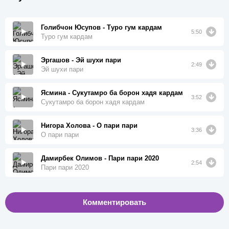
Голибчон Юсупов - Туро гум кардам
5:50
Туро гум кардам
Эргашов - Эй шухи пари
2:49
Эй шухи пари
Ясмина - Сукутамро ба борон хадя кардам
3:52
Сукутамро ба борон хадя кардам
Нигора Холова - О пари пари
3:36
О пари пари
Дамирбек Олимов - Пари пари 2020
2:54
Пари пари 2020
Комментировать