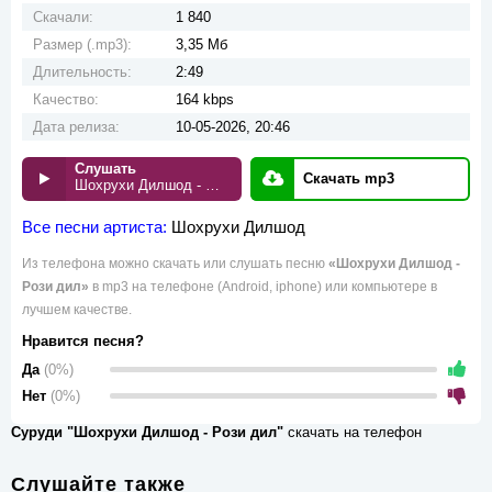
Скачали:
1 840
Размер (.mp3):
3,35 Мб
Длительность:
2:49
Качество:
164 kbps
Дата релиза:
10-05-2026, 20:46
Слушать
Скачать mp3
Шохрухи Дилшод - Рози дил
Все песни артиста:
Шохрухи Дилшод
Из телефона можно скачать или слушать песню
«Шохрухи Дилшод -
Рози дил»
в mp3 на телефоне (Android, iphone) или компьютере в
лучшем качестве.
Нравится песня?
Да
(0%)
Нет
(0%)
Суруди "Шохрухи Дилшод - Рози дил"
скачать на телефон
Слушайте также