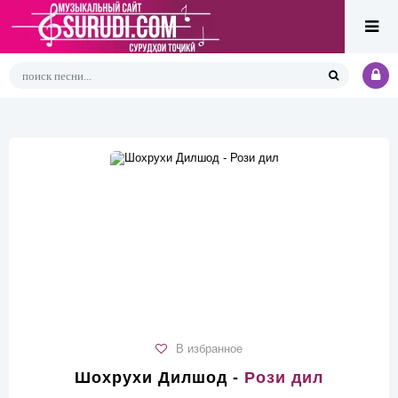
В избранное
Шохрухи Дилшод -
Рози дил