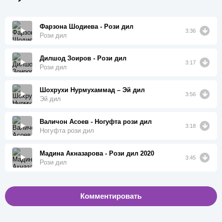
Фарзона Шодиева - Рози дил
3:36
Рози дил
Дилшод Зоиров - Рози дил
3:17
Рози дил
Шохрухи Нурмухаммад – Эй дил
3:56
Эй дил
Валичон Асоев - Ногуфта рози дил
3:18
Ногуфта рози дил
Мадина Акназарова - Рози дил 2020
3:45
Рози дил
Комментировать