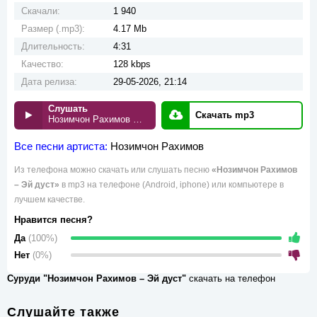
Скачали:
1 940
Размер (.mp3):
4.17 Mb
Длительность:
4:31
Качество:
128 kbps
Дата релиза:
29-05-2026, 21:14
Слушать
Скачать mp3
Нозимчон Рахимов – Эй дуст
Все песни артиста:
Нозимчон Рахимов
Из телефона можно скачать или слушать песню
«Нозимчон Рахимов
– Эй дуст»
в mp3 на телефоне (Android, iphone) или компьютере в
лучшем качестве.
Нравится песня?
Да
(100%)
Нет
(0%)
Суруди "Нозимчон Рахимов – Эй дуст"
скачать на телефон
Слушайте также