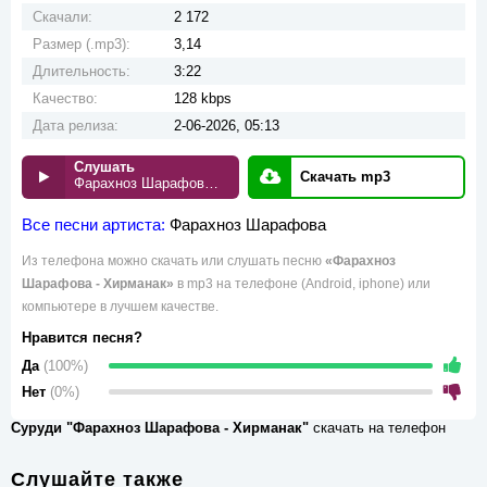
Скачали:
2 172
Размер (.mp3):
3,14
Длительность:
3:22
Качество:
128 kbps
Дата релиза:
2-06-2026, 05:13
Слушать
Скачать mp3
Фарахноз Шарафова - Хирманак
Все песни артиста:
Фарахноз Шарафова
Из телефона можно скачать или слушать песню
«Фарахноз
Шарафова - Хирманак»
в mp3 на телефоне (Android, iphone) или
компьютере в лучшем качестве.
Нравится песня?
Да
(100%)
Нет
(0%)
Суруди "Фарахноз Шарафова - Хирманак"
скачать на телефон
Слушайте также