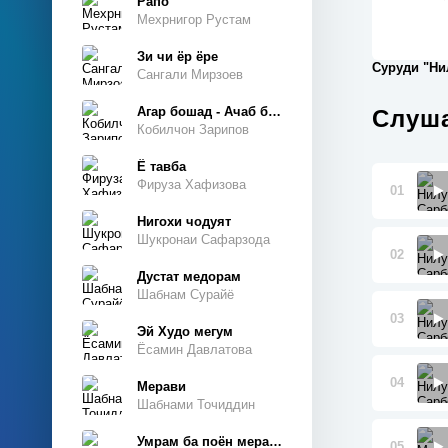
Рапо
Мехрнигор Рустам
Зи чи ёр ёре
Суруди "Ни
Сангали Мирзоев
Агар бошад - Ачаб бошад
Слуша
Кобилчон Зарипов
Ё тавба
Фируза Хафизова
01
Нигохи чодуят
Шукронаи Сафарзода
02
Дустат медорам
Шабнам Сурайё
03
Эй Худо мегум
Ёсамин Давлатова
04
Мерави
Шабнами Точиддин
Умрам ба поён мерасад
05