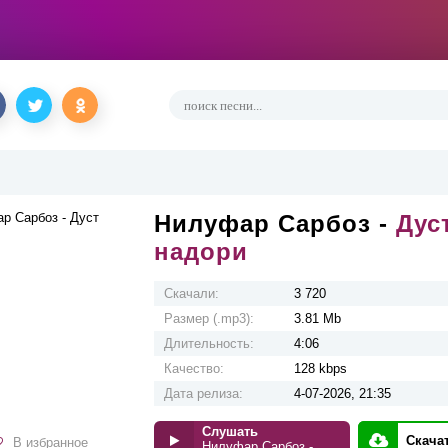
Нилуфар Сарбоз -
Дус
надори
Скачали:
3 720
Размер (.mp3):
3.81 Mb
Длительность:
4:06
Качество:
128 kbps
Дата релиза:
4-07-2026, 21:35
Слушать
Скача
В избранное
Нилуфар Сарбоз - Дуст надори