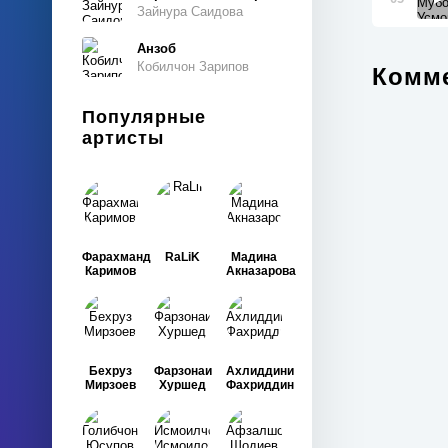
Зайнура Саидова
Анзоб
Кобилчон Зарипов
Комме
Популярные
артисты
Фарахманд
RaLiK
Мадина
Каримов
Акназарова
Бехруз
Фарзонаи
Ахлиддини
Мирзоев
Хуршед
Фахриддин