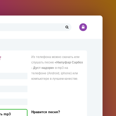
т
Из телефона можно скачать или
слушать песню
«Нилуфар Сарбоз
- Дуст надори»
в mp3 на
телефоне (Android, iphone) или
компьютере в лучшем качестве.
Нравится песня?
ть mp3