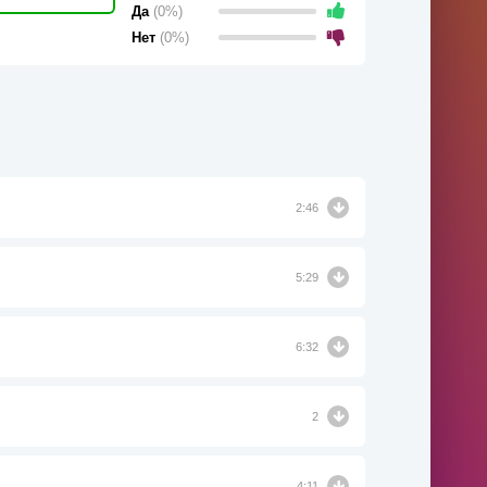
Да
(0%)
Нет
(0%)
2:46
5:29
6:32
2
4:11