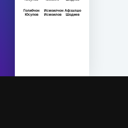
Голибчон
Исмоилчон
Афзалшо
Юсупов
Исмоилов
Шодиев
Права на сайт защищены - Surudi.com 20
Tamoshow студия заключил лицензионные со
media», ООО «Musiqi tj», ООО «Positive Pr
музыкального контента способом доведения 