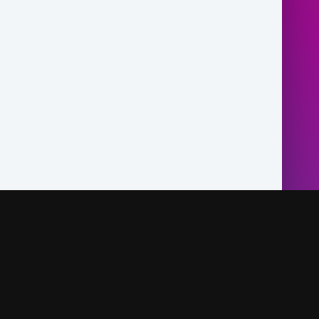
Правообладателям и Артистам
Обратная связь
ых прав, а именно: ООО «SimoStudio», ООО «Panjsher
ообладатели предоставили разрешение на использование
йта https://surudi.com
По поводу рекламы пишите на