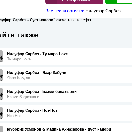
Все песни артиста:
Нилуфар Сарбоз
луфар Сарбоз - Дуст надори"
скачать на телефон
йте также
Нилуфар Сарбоз - Ту маро Love
Ту маро Love
Нилуфар Сарбоз - Яаар Кабули
Яаар Кабули
Нилуфар Сарбоз - Базми бадахшони
Базми бадахшони
Нилуфар Сарбоз - Ноз-Ноз
Ноз-Ноз
Мубориз Усмонов & Мадина Акназарова - Дуст надори