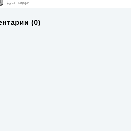
Дуст надори
нтарии (0)